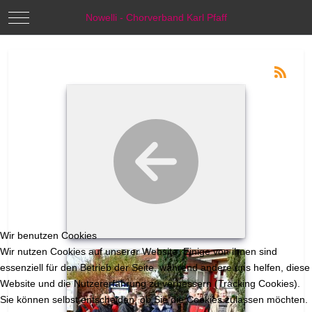
Mobile Menu Toggle
Nowelli - Chorverband Karl Pfaff
Wir benutzen Cookies
Wir nutzen Cookies auf unserer Website. Einige von ihnen sind
essenziell für den Betrieb der Seite, während andere uns helfen, diese
Website und die Nutzererfahrung zu verbessern (Tracking Cookies).
Sie können selbst entscheiden, ob Sie die Cookies zulassen möchten.