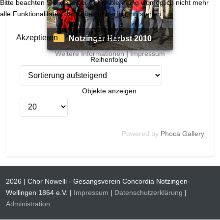
Bitte beachten Sie, dass bei einer Ablehnung womöglich nicht mehr
alle Funktionalitäten der Seite zur Verfügung stehen.
Akzeptieren
Ablehnen
Notzinger Herbst 2010
Weitere Informationen
|
Impressum
Reihenfolge
Objekte anzeigen
Powered by
Phoca Gallery
2026 | Chor Nowelli - Gesangsverein Concordia Notzingen-
Wellingen 1864 e.V. |
Impressum
|
Datenschutzerklärung
|
Administration